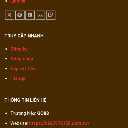
Liên hệ
TRUY CẬP NHANH
Đăng ký
Đăng nhập
Nạp rút tiền
Tải app
THÔNG TIN LIÊN HỆ
Thương hiệu:
GO88
Website:
https://0927872155.com.tw/