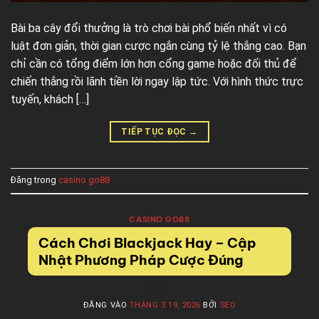
Bài ba cây đổi thưởng là trò chơi bài phổ biến nhất vì có
luật đơn giản, thời gian cược ngắn cùng tỷ lệ thắng cao. Bạn
chỉ cần có tổng điểm lớn hơn cổng game hoặc đối thủ để
chiến thắng rồi lãnh tiền lời ngay lập tức. Với hình thức trực
tuyến, khách […]
TIẾP TỤC ĐỌC
→
Đăng trong
casino go88
CASINO GO88
Cách Chơi Blackjack Hay – Cập
Nhật Phương Pháp Cược Đúng
ĐĂNG VÀO
THÁNG 3 19, 2026
BỞI
SEO