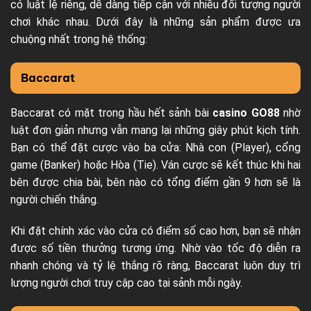
có luật lệ riêng, dễ dàng tiếp cận với nhiều đối tượng người
chơi khác nhau. Dưới đây là những sản phẩm được ưa
chuộng nhất trong hệ thống:
Baccarat
Baccarat có mặt trong hầu hết sảnh bài
casino GO88
nhờ
luật đơn giản nhưng vẫn mang lại những giây phút kịch tính.
Bạn có thể đặt cược vào ba cửa: Nhà con (Player), cổng
game (Banker) hoặc Hòa (Tie). Ván cược sẽ kết thúc khi hai
bên được chia bài, bên nào có tổng điểm gần 9 hơn sẽ là
người chiến thắng.
Khi đặt chính xác vào cửa có điểm số cao hơn, bạn sẽ nhận
được số tiền thưởng tương ứng. Nhờ vào tốc độ diễn ra
nhanh chóng và tỷ lệ thắng rõ ràng, Baccarat luôn duy trì
lượng người chơi truy cập cao tại sảnh mỗi ngày.