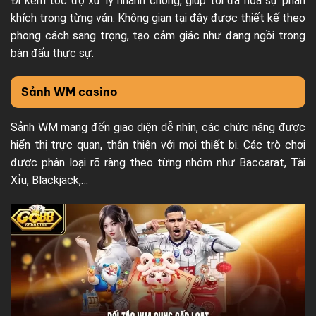
Đi kèm tốc độ xử lý nhanh chóng, giúp tối đa hóa sự phấn
khích trong từng ván. Không gian tại đây được thiết kế theo
phong cách sang trọng, tạo cảm giác như đang ngồi trong
bàn đấu thực sự.
Sảnh WM casino
Sảnh WM mang đến giao diện dễ nhìn, các chức năng được
hiển thị trực quan, thân thiện với mọi thiết bị. Các trò chơi
được phân loại rõ ràng theo từng nhóm như Baccarat, Tài
Xỉu, Blackjack,…