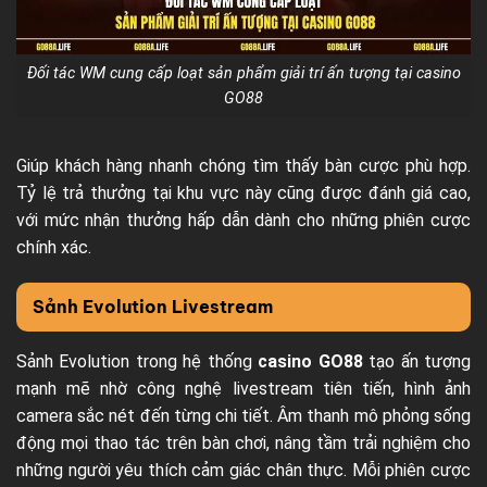
Đối tác WM cung cấp loạt sản phẩm giải trí ấn tượng tại casino
GO88
Giúp khách hàng nhanh chóng tìm thấy bàn cược phù hợp.
Tỷ lệ trả thưởng tại khu vực này cũng được đánh giá cao,
với mức nhận thưởng hấp dẫn dành cho những phiên cược
chính xác.
Sảnh Evolution Livestream
Sảnh Evolution trong hệ thống
casino GO88
tạo ấn tượng
mạnh mẽ nhờ công nghệ livestream tiên tiến, hình ảnh
camera sắc nét đến từng chi tiết. Âm thanh mô phỏng sống
động mọi thao tác trên bàn chơi, nâng tầm trải nghiệm cho
những người yêu thích cảm giác chân thực. Mỗi phiên cược