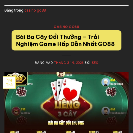
Đăng trong
casino go88
CASINO GO88
Bài Ba Cây Đổi Thưởng – Trải
Nghiệm Game Hấp Dẫn Nhất GO88
ĐĂNG VÀO
THÁNG 3 19, 2026
BỞI
SEO
19
Th3