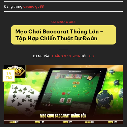
Đăng trong
casino go88
CASINO GO88
Mẹo Chơi Baccarat Thắng Lớn –
Tập Hợp Chiến Thuật Dự Đoán
ĐĂNG VÀO
THÁNG 3 19, 2026
BỞI
SEO
19
Th3