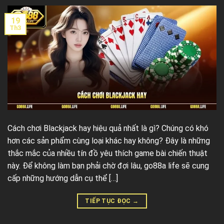
19
Th3
Cách chơi Blackjack hay hiệu quả nhất là gì? Chúng có khó
hơn các sản phẩm cùng loại khác hay không? Đây là những
thắc mắc của nhiều tín đồ yêu thích game bài chiến thuật
này. Để không làm bạn phải chờ đợi lâu, go88a life sẽ cung
cấp những hướng dẫn cụ thể […]
TIẾP TỤC ĐỌC
→