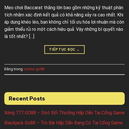
Mẹo chơi Baccarat thắng lớn bao gồm những kỹ thuật phân
tích nhằm xác định kết quả có khả năng xảy ra cao nhất. Khi
áp dụng khéo léo, bạn không chỉ tối ưu hóa lợi nhuận mà còn
giảm thiểu rủi ro một cách hiệu quả. Vậy những bí quyết nào
là tốt nhất? […]
TIẾP TỤC ĐỌC
→
Đăng trong
casino go88
Recent Posts
Xèng 777 GO88 – Slot Đổi Thưởng Hấp Dẫn Tại Cổng Game
Blackjack Go88 – Trò Bài Hấp Dẫn Đang Có Tại Cổng Game