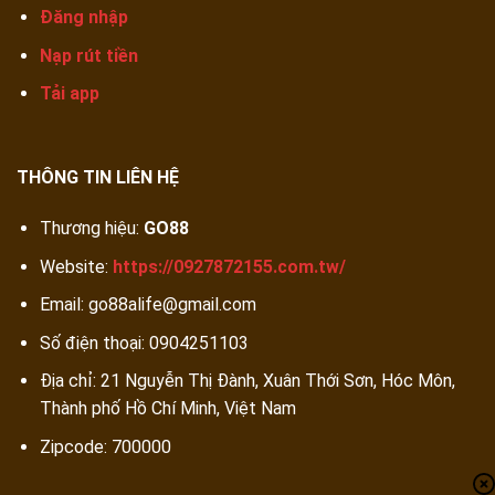
Đăng nhập
Nạp rút tiền
Tải app
THÔNG TIN LIÊN HỆ
Thương hiệu:
GO88
Website:
https://0927872155.com.tw/
Email:
go88alife@gmail.com
Số điện thoại: 0904251103
Địa chỉ: 21 Nguyễn Thị Đành, Xuân Thới Sơn, Hóc Môn,
Thành phố Hồ Chí Minh, Việt Nam
Zipcode: 700000