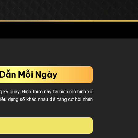
 Dẫn Mỗi Ngày
kỳ quay. Hình thức này tái hiện mô hình xổ
hiều dạng số khác nhau để tăng cơ hội nhận