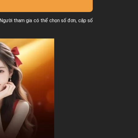
Người tham gia có thể chọn số đơn, cặp số