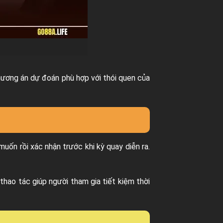
phương án dự đoán phù hợp với thói quen của
uốn rồi xác nhận trước khi kỳ quay diễn ra.
thao tác giúp người tham gia tiết kiệm thời