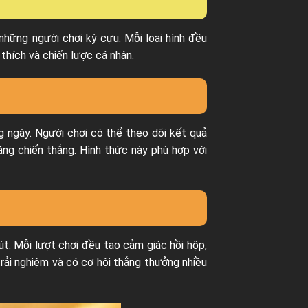
hững người chơi kỳ cựu. Mỗi loại hình đều
thích và chiến lược cá nhân.
 ngày. Người chơi có thể theo dõi kết quả
ng chiến thắng. Hình thức này phù hợp với
út. Mỗi lượt chơi đều tạo cảm giác hồi hộp,
trải nghiệm và có cơ hội thắng thưởng nhiều