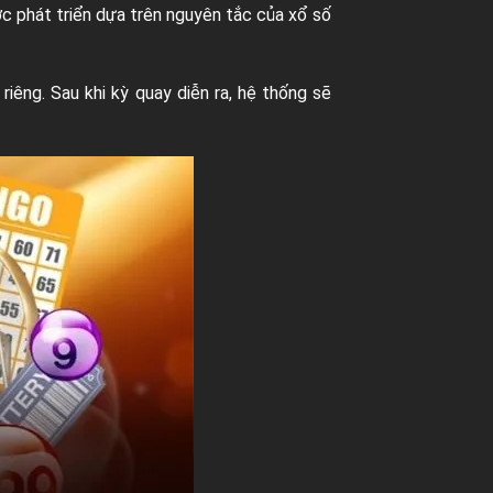
c phát triển dựa trên nguyên tắc của xổ số
iêng. Sau khi kỳ quay diễn ra, hệ thống sẽ