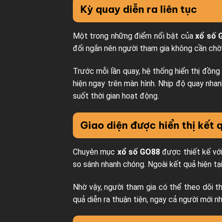
Kỳ quay diễn ra liên tục
Một trong những điểm nổi bật của
xổ số 
đối ngắn nên người tham gia không cần chờ 
Trước mỗi lần quay, hệ thống hiển thị đồng
hiện ngay trên màn hình. Nhịp độ quay nhan
suốt thời gian hoạt động.
Giao diện được hiển thị kết 
Chuyên mục
xổ số GO88
được thiết kế với
so sánh nhanh chóng. Ngoài kết quả hiện tại
Nhờ vậy, người tham gia có thể theo dõi th
quả diễn ra thuận tiện, ngay cả người mới 