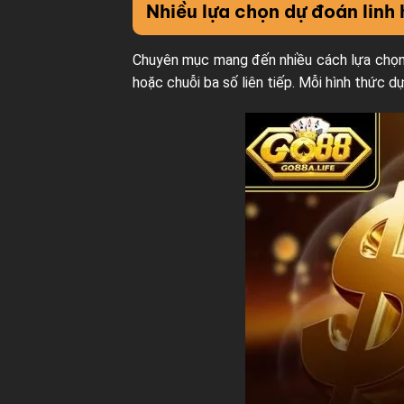
Nhiều lựa chọn dự đoán linh
Chuyên mục mang đến nhiều cách lựa chọn 
hoặc chuỗi ba số liên tiếp. Mỗi hình thức 