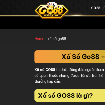
Bỏ
GO88
qua
nội
dung
Home
-
xổ số go88
Xổ Số Go88 –
Xổ số GO88
thu hút đông đảo người tham g
số quen thuộc nhưng được tối ưu trên hệ
thưởng hấp dẫn.
Xổ số GO88 là gì?