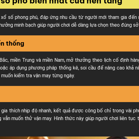
 số phổ biến nhất của nền tảng
xổ số phong phú, đáp ứng nhu cầu từ người mới tham gia đến n
thưởng minh bạch giúp người chơi dễ dàng lựa chọn theo đúng sở 
ền thống
ắc, miền Trung và miền Nam, mở thưởng theo lịch cố định hàng
 hoặc áp dụng phương pháp thống kê, soi cầu để nâng cao khả nă
, muốn kiểm tra vận may từng ngày.
gia thích nhịp độ nhanh, kết quả được công bố chỉ trong vài ph
g vẫn muốn thử vận may. Hình thức này giúp người chơi liên tục 