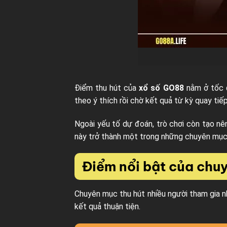
Điểm thu hút của
xổ số GO88
nằm ở tốc đ
theo ý thích rồi chờ kết quả từ kỳ quay tiế
Ngoài yếu tố dự đoán, trò chơi còn tạo nê
này trở thành một trong những chuyên mục
Điểm nổi bật của chu
Chuyên mục thu hút nhiều người tham gia nh
kết quả thuận tiện.