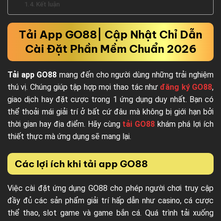
Kết luận
Tải App GO88| Cập Nhật Chỉ Dẫn
Cài Đặt Phần Mềm Chuẩn 2026
Tải app GO88
mang đến cho người dùng những trải nghiệm
thú vị. Chúng giúp tập hợp mọi thao tác như
đăng ký GO88
,
giao dịch hay đặt cược trong 1 ứng dụng duy nhất. Bạn có
thể thoải mái giải trí ở bất cứ đâu mà không bị giới hạn bởi
thời gian hay địa điểm. Hãy cùng
tải GO88
khám phá lợi ích
thiết thực mà ứng dụng sẽ mang lại.
Các lợi ích khi tải app GO88
Việc cài đặt ứng dụng GO88 cho phép người chơi truy cập
đầy đủ các sản phẩm giải trí hấp dẫn như casino, cá cược
thể thao, slot game và game bắn cá. Quá trình tải xuống