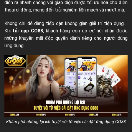
diễn ra nhanh chóng với giao diện được tối ưu hóa cho điện
thoại di động, mang đến trải nghiệm liền mạch và mượt mà.
Không chỉ dễ dàng tiếp cận không gian giải trí tiện dụng,…
Khi
tải app GO88
, khách hàng còn có cơ hội nhận được
những khuyến mãi độc quyền dành riêng cho người dùng
ứng dụng.
Khám phá những lợi ích tuyệt vời từ việc cài đặt ứng dụng GO88