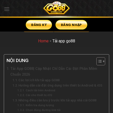
Bỏ
qua
nội
dung
ĐĂNG KÝ
ĐĂNG NHẬP
Home
-
Tải app go88
NỘI DUNG
Tải App GO88| Cập Nhật Chỉ Dẫn Cài Đặt Phần Mềm
Chuẩn 2026
Các lợi ích khi tải app GO88
Hướng dẫn cài đặt ứng dụng trên thiết bị Android & iOS
Cách tải trên Android
Cài cho thiết bị iOS
Những điều cần lưu ý trước khi tải app nhà cái GO88
Kiểm tra dung lượng
Chọn đúng đường link tải