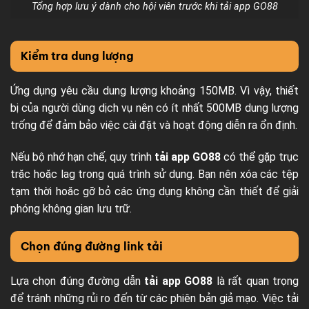
Tổng hợp lưu ý dành cho hội viên trước khi tải app GO88
Kiểm tra dung lượng
Ứng dụng yêu cầu dung lượng khoảng 150MB. Vì vậy, thiết
bị của người dùng dịch vụ nên có ít nhất 500MB dung lượng
trống để đảm bảo việc cài đặt và hoạt động diễn ra ổn định.
Nếu bộ nhớ hạn chế, quy trình
tải app GO88
có thể gặp trục
trặc hoặc lag trong quá trình sử dụng. Bạn nên xóa các tệp
tạm thời hoăc gỡ bỏ các ứng dụng không cần thiết để giải
phóng không gian lưu trữ.
Chọn đúng đường link tải
Lựa chọn đúng đường dẫn
tải app GO88
là rất quan trọng
để tránh những rủi ro đến từ các phiên bản giả mạo. Việc tải