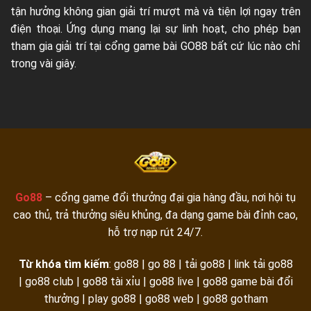
tận hưởng không gian giải trí mượt mà và tiện lợi ngay trên
điện thoại. Ứng dụng mang lại sự linh hoạt, cho phép bạn
tham gia giải trí tại cổng game bài GO88 bất cứ lúc nào chỉ
trong vài giây.
Go88
– cổng game đổi thưởng đại gia hàng đầu, nơi hội tụ
cao thủ, trả thưởng siêu khủng, đa dạng game bài đỉnh cao,
hỗ trợ nạp rút 24/7.
Từ khóa tìm kiếm
: go88 | go 88 | tải go88 | link tải go88
|
go88 club
|
go88 tài xỉu
|
go88 live | go88 game bài đổi
thưởng | play go88 | go88 web | go88 gotham